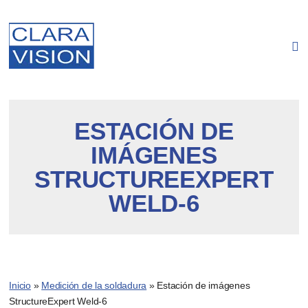
Panel de gestión de cookies
ESTACIÓN DE
IMÁGENES
STRUCTUREEXPERT
WELD-6
Inicio
»
Medición de la soldadura
»
Estación de imágenes
StructureExpert Weld-6