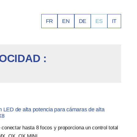
FR
EN
DE
ES
IT
OCIDAD :
n LED de alta potencia para cámaras de alta
X8
 conectar hasta 8 focos y proporciona un control total
 MX, QX, QX MINI