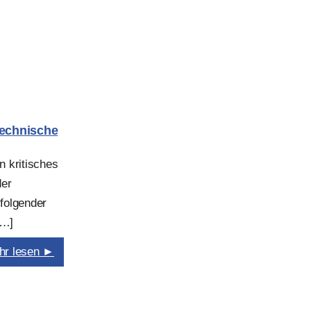
Technische
n kritisches
der
 folgender
[…]
hr lesen ►