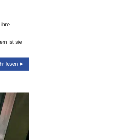
 ihre
rn ist sie
hr lesen ►