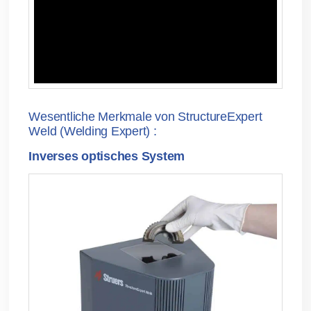
Wesentliche Merkmale von StructureExpert
Weld (Welding Expert) :
Inverses optisches System