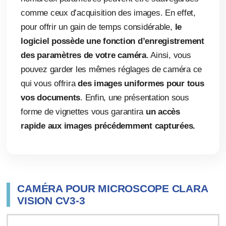
comme ceux d’acquisition des images. En effet,
pour offrir un gain de temps considérable,
le
logiciel possède une fonction d’enregistrement
des paramètres de votre caméra
. Ainsi, vous
pouvez garder les mêmes réglages de caméra ce
qui vous offrira
des images uniformes pour tous
vos documents
. Enfin, une présentation sous
forme de vignettes vous garantira
un accès
rapide aux images précédemment capturées.
Amélioration de vos images
Outils de mesures polyvalents ou dédiés
Taille de grains en métallographie
CAMÉRA POUR MICROSCOPE CLARA
VISION CV3-3