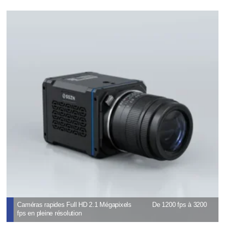
Caméras rapides Full HD 2.1 Mégapixels De 1200 fps à 3200
fps en pleine résolution