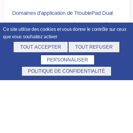
Domaines d'application de TroublePad Dual
TroublePad Dual est particulièrement adapté
Ce site utilise des cookies et vous donne le contrôle sur ceux
lorsqu'une
analyse multi-angles est
que vous souhaitez activer
indispensable
à la compréhension d'un
TOUT ACCEPTER
TOUT REFUSER
dysfonctionnement. Ses applications industrielles
principales sont :
PERSONNALISER
OBTENEZ VOTRE DEVIS SOUS 24H
POLITIQUE DE CONFIDENTIALITÉ
Lignes de production à haute cadence:
agroalimentaire, boisson, emballage,
cosmétique
Machines de remplissage:
analyse
simultanée du remplissage et du bouchage
Lignes de conditionnement:
contrôle