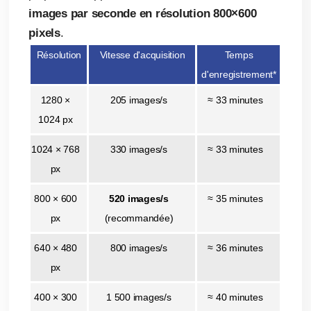
images par seconde en résolution 800×600
pixels
.
Résolution
Vitesse d'acquisition
Temps
d'enregistrement*
1280 ×
205 images/s
≈ 33 minutes
1024 px
1024 × 768
330 images/s
≈ 33 minutes
px
800 × 600
520 images/s
≈ 35 minutes
px
(recommandée)
640 × 480
800 images/s
≈ 36 minutes
px
400 × 300
1 500 images/s
≈ 40 minutes