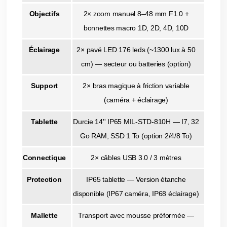
Objectifs
2× zoom manuel 8–48 mm F1.0 +
bonnettes macro 1D, 2D, 4D, 10D
Éclairage
2× pavé LED 176 leds (~1300 lux à 50
cm) — secteur ou batteries (option)
Support
2× bras magique à friction variable
(caméra + éclairage)
Tablette
Durcie 14'' IP65 MIL-STD-810H — I7, 32
Go RAM, SSD 1 To (option 2/4/8 To)
Connectique
2× câbles USB 3.0 / 3 mètres
Protection
IP65 tablette — Version étanche
disponible (IP67 caméra, IP68 éclairage)
Mallette
Transport avec mousse préformée —