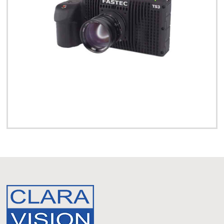
Ruggedized
No
No
Size (")
7.25W x 4.4H x
7.25W x 4.4H x
1.8D
1.8D
Weight
1kg.
1kg.