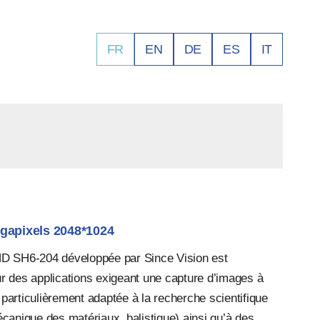
FR
EN
DE
ES
IT
gapixels 2048*1024
D SH6-204 développée par Since Vision est
 des applications exigeant une capture d’images à
t particulièrement adaptée à la recherche scientifique
canique des matériaux, balistique) ainsi qu’à des