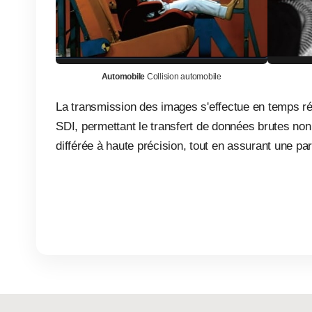
Automobile
Collision automobile
La transmission des images s'effectue en temps rée
SDI, permettant le transfert de données brutes no
différée à haute précision, tout en assurant une par
1000fps
2000fps
Bit depth
(*1200fps)
(*2200fps)
8 bit Recording Ti
(*
Max. Resolution
1280×808
Resolution
Frame Rate
RAM 320GB
Full Frame Rate