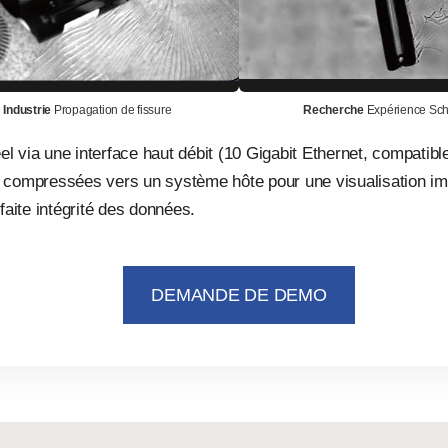
Industrie
Propagation de fissure
Recherche
Expérience Sch
l via une interface haut débit (10 Gigabit Ethernet, compatib
n compressées vers un système hôte pour une visualisation im
faite intégrité des données.
DEMANDE DE DEMO
3000fps
3600fps
4000fps
4500fps
5000fps
6600fps
800
Specification
me
3200fps)
10 bit Recording Time
2048x1024
Disc 12TB
Frame Rate
RAM 320GB
Disc 12
4000 fps