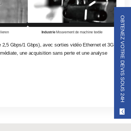
OBTENEZ VOTRE DEVIS SOUS 24H
lieren
Industrie
Mouvement de machine textile
le 2,5 Gbps/1 Gbps), avec sorties vidéo Ethernet et 3G-
médiate, une acquisition sans perte et une analyse
0fps
9500fps
13800fps
20000fps
25000fps
30000fps
12 bit Recording Time
TB
Frame Rate
RAM 320GB
SH6-116
Disc 12TB